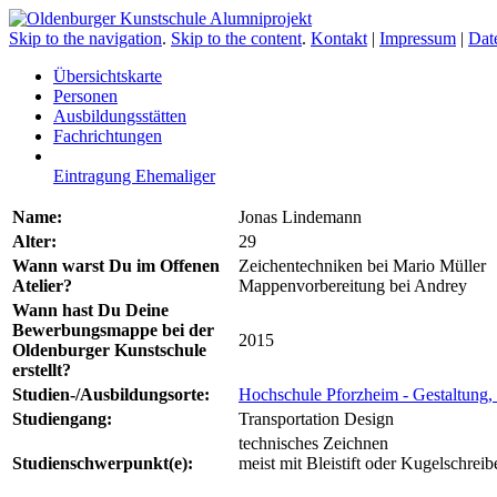
Skip to the navigation
.
Skip to the content
.
Kontakt
|
Impressum
|
Dat
Übersichtskarte
Personen
Ausbildungsstätten
Fachrichtungen
Eintragung Ehemaliger
Name:
Jonas Lindemann
Alter:
29
Wann warst Du im Offenen
Zeichentechniken bei Mario Müller
Atelier?
Mappenvorbereitung bei Andrey
Wann hast Du Deine
Bewerbungsmappe bei der
2015
Oldenburger Kunstschule
erstellt?
Studien-/Ausbildungsorte:
Hochschule Pforzheim - Gestaltung, 
Studiengang:
Transportation Design
technisches Zeichnen
Studienschwerpunkt(e):
meist mit Bleistift oder Kugelschreib