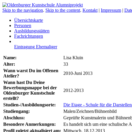
Skip to the navigation
.
Skip to the content
.
Kontakt
|
Impressum
|
Dat
Übersichtskarte
Personen
Ausbildungsstätten
Fachrichtungen
Eintragung Ehemaliger
Name:
Lisa Kluin
Alter:
33
Wann warst Du im Offenen
2010-Juni 2013
Atelier?
Wann hast Du Deine
Bewerbungsmappe bei der
2012-2013
Oldenburger Kunstschule
erstellt?
Studien-/Ausbildungsorte:
Die Etage - Schule für die Darstelle
Studiengang:
Malen/Zeichnen/Bühnenbild
Abschluss:
Geprüfte Kunstmalerin und Bühnenb
Besondere Anmerkungen:
Es handelt sich um eine schulische 
Profil zuletzt aktualisiert am:
Mittwoch, 18.12.2013